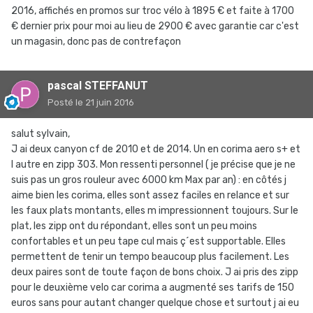
2016, affichés en promos sur troc vélo à 1895 € et faite à 1700
€ dernier prix pour moi au lieu de 2900 € avec garantie car c'est
un magasin, donc pas de contrefaçon
pascal STEFFANUT
Posté
le 21 juin 2016
salut sylvain,
J ai deux canyon cf de 2010 et de 2014. Un en corima aero s+ et
l autre en zipp 303. Mon ressenti personnel ( je précise que je ne
suis pas un gros rouleur avec 6000 km Max par an) : en côtés j
aime bien les corima, elles sont assez faciles en relance et sur
les faux plats montants, elles m impressionnent toujours. Sur le
plat, les zipp ont du répondant, elles sont un peu moins
confortables et un peu tape cul mais ç´est supportable. Elles
permettent de tenir un tempo beaucoup plus facilement. Les
deux paires sont de toute façon de bons choix. J ai pris des zipp
pour le deuxième velo car corima a augmenté ses tarifs de 150
euros sans pour autant changer quelque chose et surtout j ai eu