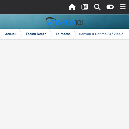
Accueil
Forum Route
Le matos
Canyon & Corima S+/ Zipp 303/