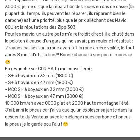
3000 €, je me dis que la réparation des roues en cas de casse (la
plupart du temps ils peuvent les réparer , ils réparent bien le
carbone) est une priorité, plus que le prix alléchant des Mavic
CCU et la réputations des Zipp 303.
Pour les mavic, un autre pote m'a refroidit direct, il a chuté dans
le peloton à cause d'un gars qui ne savait pas rouler et résultat :
2 rayons cassés sur la roue avant et la roue arrière voilée, le tout
après 8 mois d'utilisation !!! Bonne chance à son porte-monnaie
😬
En revanche sur CORIMA tu me conseillerai :
- S+ à boyaux en 32 mm (1800 €)
- S+ à boyaux en 47 mm (1800 €)
- MCC S+ à boyaux en 32 mm (3000 €)
- MCC S+ à boyaux en 47 mm (3000 €)
10 000 km/an avec 8000 plat et 2000 haute montagne l'été
J'ai banni le pneus car j'ai vu quelqu'un exploser sa jante dans la
descente du Ventoux avec le mélange roues carbone et pneus,
le pneus je le garde pou l'alu !
😉