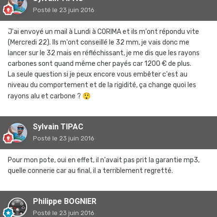
Posté
le 23 juin 2016
J'ai envoyé un mail à Lundi à CORIMA et ils m'ont répondu vite
(Mercredi 22). Ils m'ont conseillé le 32 mm, je vais donc me
lancer sur le 32 mais en réfléchissant, je me dis que les rayons
carbones sont quand même cher payés car 1200 € de plus.
La seule question si je peux encore vous embêter c'est au
niveau du comportement et de la rigidité, ça change quoi les
rayons alu et carbone ?
😲
Sylvain TIPAC
Posté
le 23 juin 2016
Pour mon pote, oui en effet, il n'avait pas prit la garantie mp3,
quelle connerie car au final, il a terriblement regretté.
Philippe BOGNIER
Posté
le 23 juin 2016