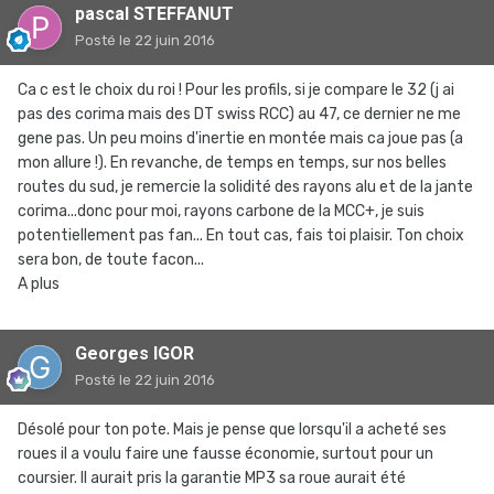
pascal STEFFANUT
Posté
le 22 juin 2016
Ca c est le choix du roi ! Pour les profils, si je compare le 32 (j ai
pas des corima mais des DT swiss RCC) au 47, ce dernier ne me
gene pas. Un peu moins d'inertie en montée mais ca joue pas (a
mon allure !). En revanche, de temps en temps, sur nos belles
routes du sud, je remercie la solidité des rayons alu et de la jante
corima...donc pour moi, rayons carbone de la MCC+, je suis
potentiellement pas fan... En tout cas, fais toi plaisir. Ton choix
sera bon, de toute facon...
A plus
Georges IGOR
Posté
le 22 juin 2016
Désolé pour ton pote. Mais je pense que lorsqu'il a acheté ses
roues il a voulu faire une fausse économie, surtout pour un
coursier. Il aurait pris la garantie MP3 sa roue aurait été