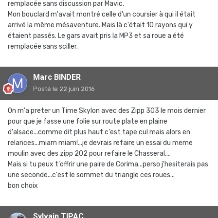
remplacée sans discussion par Mavic.
Mon bouclard m'avait montré celle d'un coursier à qui il était
arrivé la même mésaventure. Mais là c'était 10 rayons qui y
étaient passés. Le gars avait pris la MP3 et sa roue a été
remplacée sans sciller.
Marc BINDER
Posté
le 22 juin 2016
On m'a preter un Time Skylon avec des Zipp 303 le mois dernier
pour que je fasse une folie sur route plate en plaine
d'alsace...comme dit plus haut c'est tape cul mais alors en
relances...miam miam!...je devrais refaire un essai du meme
moulin avec des zipp 202 pour refaire le Chasseral....
Mais si tu peux t'offrir une paire de Corima...perso j'hesiterais pas
une seconde...c'est le sommet du triangle ces roues...
bon choix
Sylvain TIPAC