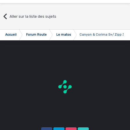
Aller sur la liste des sujets
Accueil
Forum Route
Le matos
Canyon & Corima S+/ Zipp 303/