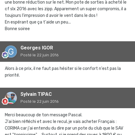
une bonne réduction sur le net. Mon pote de sorties à acheté le
cf slx 2016 avec les zipp. Apparement un super compromis, il a
toujours l'impression d avoir le vent dans le dos !
En espérant que ça t'aide un peu...
Bonne soiree
Georges IGOR
Posté
le 22 juin 2016
Alors à ce prix, il ne faut pas hésiter si le confort n'est pas la
priorité.
Sylvain TIPAC
Posté
le 22 juin 2016
Merci beaucoup de ton message Pascal.
J'ai bien réfléchi et avec le recul, je vais acheter Français :
CORIMA car j'ai entendu du dire par un pote du club que le SAV
est "toppissime" ... Surtout, si je prend des roues à 1800 € ou