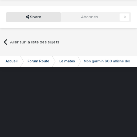
Share
Abonnés
0
Aller sur la liste des sujets
Accueil
Forum Route
Le matos
Mon garmin 800 affiche des rec