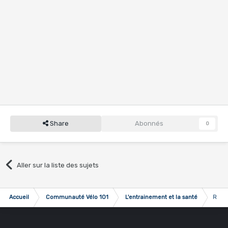
Share
Abonnés
0
Aller sur la liste des sujets
Accueil
Communauté Vélo 101
L'entrainement et la santé
Reche