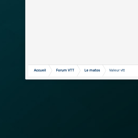
Accueil
Forum VTT
Le matos
Valeur vtt