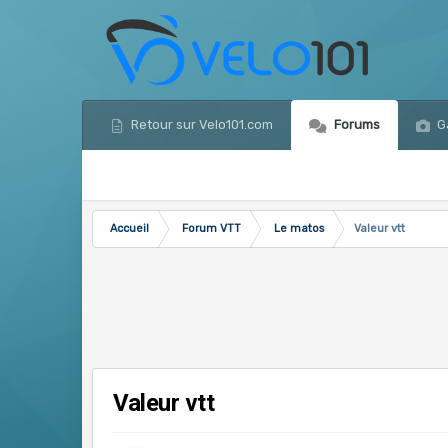
Retour sur Velo101.com
Forums
Ga
Accueil
Forum VTT
Le matos
Valeur vtt
Valeur vtt