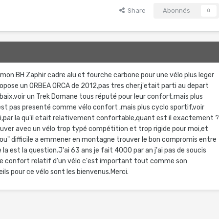
Share
Abonnés
0
 mon BH Zaphir cadre alu et fourche carbone pour une vélo plus leger
pose un ORBEA ORCA de 2012,pas tres cher,j'etait parti au depart
aix,voir un Trek Domane tous réputé pour leur confort,mais plus
 est pas presenté comme vélo confort ,mais plus cyclo sportif,voir
çi,par la qu'il etait relativement confortable,quant est il exactement 
ouver avec un vélo trop typé compétition et trop rigide pour moi,et
mou" difficile a emmener en montagne trouver le bon compromis entre
a est la question.J'ai 63 ans je fait 4000 par an j'ai pas de soucis
 le confort relatif d'un vélo c'est important tout comme son
eils pour ce vélo sont les bienvenus.Merci.