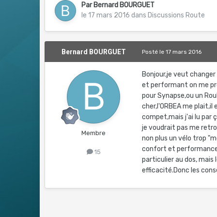
Par
Bernard BOURGUET
le 17 mars 2016
dans
Discussions Route
Bernard BOURGUET
Posté
le 17 mars 2016
Bonjour,je veut changer
et performant on me pro
pour Synapse,ou un Roub
cher,l'ORBEA me plait,il
compet,mais j'ai lu par 
je voudrait pas me retr
Membre
non plus un vélo trop "
confort et performance l
15
particulier au dos, mais
efficacité.Donc les cons