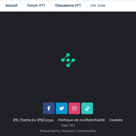
Accueil
Forum VTT
Discussions VTT
Life code
Facebook
Twitter
Instagram
Tik Tok
IPS Theme
by
IPSFocus
Politique de confidentialité
Cookies
Velo 1O1
Powered by Invision Community