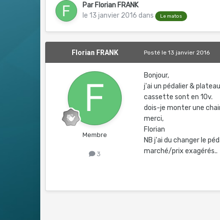
Par
Florian FRANK
le 13 janvier 2016
dans
Le matos
Florian FRANK
Posté
le 13 janvier 2016
Bonjour,
j'ai un pédalier & platea
cassette sont en 10v.
dois-je monter une chai
merci,
Florian
Membre
NB j'ai du changer le pé
marché/prix exagérés..
3