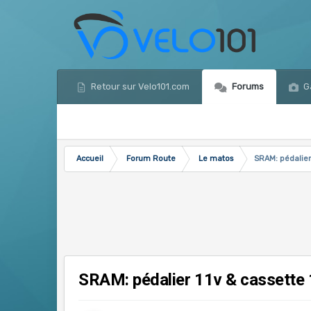
Retour sur Velo101.com
Forums
Ga
Accueil
Forum Route
Le matos
SRAM: pédalier 
SRAM: pédalier 11v & cassette 