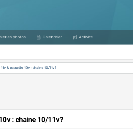
leries photos
Calendrier
Activité
11v & cassette 10v : chaine 10/11v?
10v : chaine 10/11v?