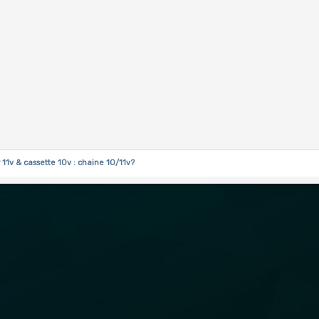
11v & cassette 10v : chaine 10/11v?