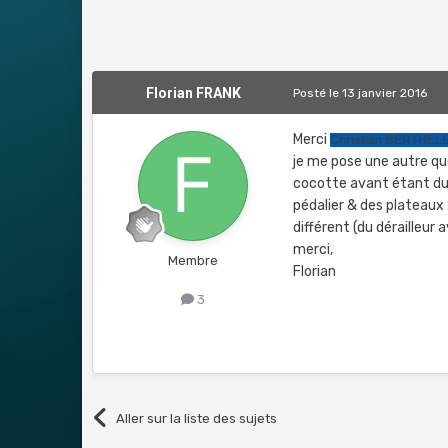
Florian FRANK
Posté
le 13 janvier 2016
Merci
Christian BERTHEL
je me pose une autre qu
cocotte avant étant du 
pédalier & des plateaux 
différent (du dérailleur
merci,
Membre
Florian
3
Aller sur la liste des sujets