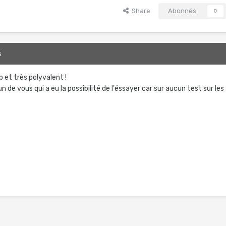
Share
Abonnés
0
5
op et très polyvalent !
'un de vous qui a eu la possibilité de l'éssayer car sur aucun test sur les