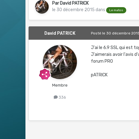
Par
David PATRICK
le 30 décembre 2015
dans
Le matos
David PATRICK
Posté
le 30 décembre 201
J'ai le 6.9 SSL qui est t
J'aimerais avoir l'avis d
forum PRO
pATRICK
Membre
336