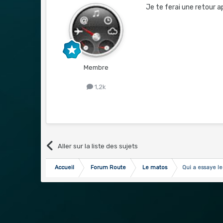
Je te ferai une retour a
Membre
1,2k
Aller sur la liste des sujets
Accueil
Forum Route
Le matos
Qui a essaye 