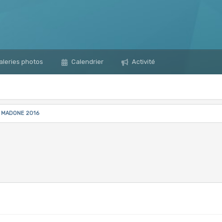
leries photos
Calendrier
Activité
le MADONE 2016