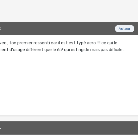
5
Auteur
ec , ton premier ressenti car il est est typé aero !!!! ce qui le
t d'usage différent que le 6.9 qui est rigide mais pas difficile .
5