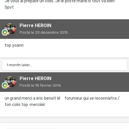
Je vous ai préparé un colis. Je le poste mardi si tout va bien
Spvt
Pierre HEROIN
Posté
le 20 décembre 2015
top yoann
1 month later...
Pierre HEROIN
Posté
le 18 février 2016
un grand merci a eric benoit W forumeur qui se reconnaitra /
ton colis top merciiiiii