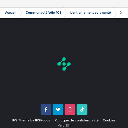
Accueil
Communauté Vélo 101
L'entrainement et la santé
Qui f
Facebook
Twitter
Instagram
Tik Tok
IPS Theme
by
IPSFocus
Politique de confidentialité
Cookies
Velo 1O1