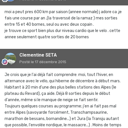
moi a peut pres 600 km par saison (annee normale) j adore ca ,je
fais une course par an ,(la traverssé de la ramaz ) mes sorties
entre 15 et 40 bornes, seul ou avec deux copain .
je trouve ce sport bien plus dur niveau cardio que le velo . cette
annee seulement quatre sorties de 20 bornes
Clementine SETA
Posté
le 17 décembre 2015
Je crois que je l'ai déjà fait comprendre: moi, tout l'hiver, en
alternance avec le vélo, qui hiberne de décembre à début mars.
Habitant à 20 min d'une des plus belles stations des Alpes (le
plateau du Revard), ça aide. Déjà 8 sorties depuis le début
d'année, même si le manque de neige se fait sentir.
Toujours quelques courses au programme; j'en ai fait pas mal
entre Alpes (savoyarde forcément, Transchampsaurine,
marathon de bessans, bornandine...) et Jura (la Transju autant
que possible, l'envolée nordique, le massacre...) . Moins de temps