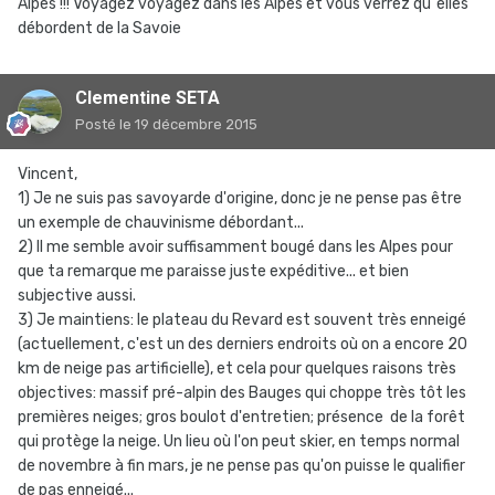
Alpes !!! Voyagez voyagez dans les Alpes et vous verrez qu"elles
débordent de la Savoie
Clementine SETA
Posté
le 19 décembre 2015
Vincent,
1) Je ne suis pas savoyarde d'origine, donc je ne pense pas être
un exemple de chauvinisme débordant...
2) Il me semble avoir suffisamment bougé dans les Alpes pour
que ta remarque me paraisse juste expéditive... et bien
subjective aussi.
3) Je maintiens: le plateau du Revard est souvent très enneigé
(actuellement, c'est un des derniers endroits où on a encore 20
km de neige pas artificielle), et cela pour quelques raisons très
objectives: massif pré-alpin des Bauges qui choppe très tôt les
premières neiges; gros boulot d'entretien; présence de la forêt
qui protège la neige. Un lieu où l'on peut skier, en temps normal
de novembre à fin mars, je ne pense pas qu'on puisse le qualifier
de pas enneigé...