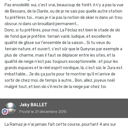
Pas ensoleillé: oui, c'est vrai, beaucoup de forêt; il n'y a pas la vue
de Bessans, de la Clarée, ou de je ne sais pas quelle autre station
tu préfères toi... mais je n'ai pas la notion de skier ni dans un trou
obscur, ni dans un brouillard permanent...
Donc, si tu préfères, pour moi, La Féclaz est bien le stade de ski
de fond que je préfère: terrain varié, ludique, et excellente
qualité de glisse sur l'ensemble de la saison... Si tu veux du
terrain nature, et ouvert, c'est sûr que le Queyras par exemple a
plus de charme, mais il faut se déplacer entre les sites, et la
qualité de neige n'est pas toujours exceptionnelle ; et pour les
grands espaces et le réel esprit nordique, là, c'est sûr, le Jura est
imbattable... Je dis ça juste pour te montrer qu'il m'arrive de
sortir de chez moi, de temps à autre... Bon, allez, joyeux noël
malgré tout, et bon ski s'il reste de la neige par chez toi.
Jaky BALLET
Posté
le 21 décembre 2015
La Ramaz je n'ai jamais fait cette course, pourtant 4 ans sur