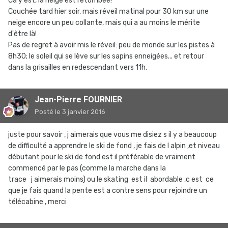
Ca y est, la neige est retombée!
Couchée tard hier soir, mais réveil matinal pour 30 km sur une
neige encore un peu collante, mais qui a au moins le mérite
d'être là!
Pas de regret à avoir mis le réveil: peu de monde sur les pistes à
8h30; le soleil qui se lève sur les sapins enneigées... et retour
dans la grisailles en redescendant vers 11h.
Jean-Pierre FOURNIER
Posté
le 3 janvier 2016
juste pour savoir , j aimerais que vous me disiez s il y a beaucoup
de difficulté a apprendre le ski de fond , je fais de l alpin ,et niveau
débutant pour le ski de fond est il préférable de vraiment
commencé par le pas (comme la marche dans la
trace j aimerais moins) ou le skating est il abordable ,c est ce
que je fais quand la pente est a contre sens pour rejoindre un
télécabine , merci