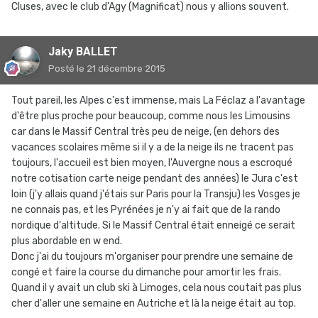
Cluses, avec le club d'Agy (Magnificat) nous y allions souvent.
Jaky BALLET
Posté
le 21 décembre 2015
Tout pareil, les Alpes c'est immense, mais La Féclaz a l'avantage
d'être plus proche pour beaucoup, comme nous les Limousins
car dans le Massif Central très peu de neige, (en dehors des
vacances scolaires même si il y a de la neige ils ne tracent pas
toujours, l'accueil est bien moyen, l'Auvergne nous a escroqué
notre cotisation carte neige pendant des années) le Jura c'est
loin (j'y allais quand j'étais sur Paris pour la Transju) les Vosges je
ne connais pas, et les Pyrénées je n'y ai fait que de la rando
nordique d'altitude. Si le Massif Central était enneigé ce serait
plus abordable en w end.
Donc j'ai du toujours m'organiser pour prendre une semaine de
congé et faire la course du dimanche pour amortir les frais.
Quand il y avait un club ski à Limoges, cela nous coutait pas plus
cher d'aller une semaine en Autriche et là la neige était au top.