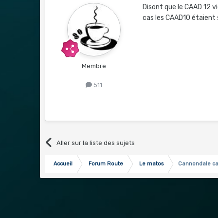
Disont que le CAAD 12 vi
cas les CAAD10 étaient s
Membre
511
Aller sur la liste des sujets
Accueil
Forum Route
Le matos
Cannondale ca