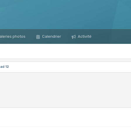
leries photos
Calendrier
Activité
ad 12