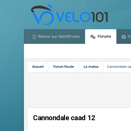
Retour sur Velo101.com
Forums
Ga
Accueil
Forum Route
Le matos
Cannondale ca
Cannondale caad 12