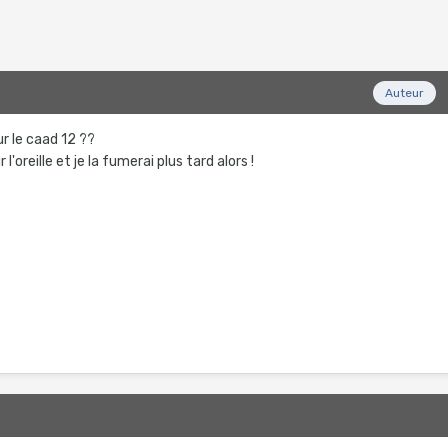
5
Auteur
r le caad 12 ??
l'oreille et je la fumerai plus tard alors !
5