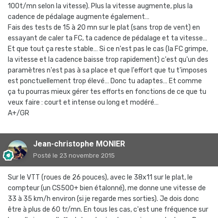
100t/mn selon la vitesse). Plus la vitesse augmente, plus la
cadence de pédalage augmente également…
Fais des tests de 15 à 20 mn sur le plat (sans trop de vent) en
essayant de caler ta FC, ta cadence de pédalage et ta vitesse…
Et que tout ça reste stable… Si ce n'est pas le cas (la FC grimpe,
la vitesse et la cadence baisse trop rapidement) c'est qu'un des
paramètres n'est pas à sa place et que l'effort que tu t'imposes
est ponctuellement trop élevé… Donc tu adaptes… Et comme
ça tu pourras mieux gérer tes efforts en fonctions de ce que tu
veux faire : court et intense ou long et modéré…
A+/GR
Jean-christophe MONIER
Posté
le 23 novembre 2015
Sur le VTT (roues de 26 pouces), avec le 38x11 sur le plat, le
compteur (un CS500+ bien étalonné), me donne une vitesse de
33 à 35 km/h environ (si je regarde mes sorties). Je dois donc
être à plus de 60 tr/mn. En tous les cas, c'est une fréquence sur