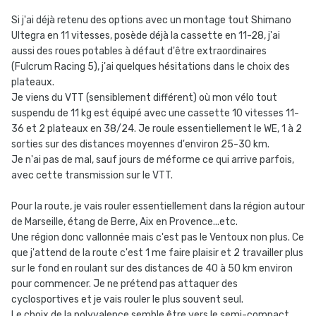
Si j'ai déjà retenu des options avec un montage tout Shimano
Ultegra en 11 vitesses, posède déjà la cassette en 11-28, j'ai
aussi des roues potables à défaut d'être extraordinaires
(Fulcrum Racing 5), j'ai quelques hésitations dans le choix des
plateaux.
Je viens du VTT (sensiblement différent) où mon vélo tout
suspendu de 11 kg est équipé avec une cassette 10 vitesses 11-
36 et 2 plateaux en 38/24. Je roule essentiellement le WE, 1 à 2
sorties sur des distances moyennes d'environ 25-30 km.
Je n'ai pas de mal, sauf jours de méforme ce qui arrive parfois,
avec cette transmission sur le VTT.
Pour la route, je vais rouler essentiellement dans la région autour
de Marseille, étang de Berre, Aix en Provence...etc.
Une région donc vallonnée mais c'est pas le Ventoux non plus. Ce
que j'attend de la route c'est 1 me faire plaisir et 2 travailler plus
sur le fond en roulant sur des distances de 40 à 50 km environ
pour commencer. Je ne prétend pas attaquer des
cyclosportives et je vais rouler le plus souvent seul.
Le choix de la polyvalence semble être vers le semi-compact