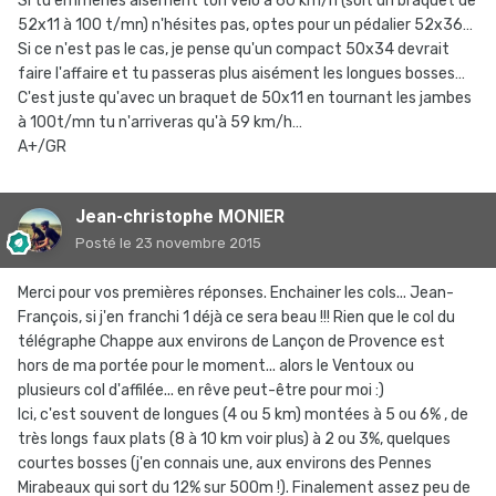
Si tu emmènes aisément ton vélo à 60 km/h (soit un braquet de
52x11 à 100 t/mn) n'hésites pas, optes pour un pédalier 52x36…
Si ce n'est pas le cas, je pense qu'un compact 50x34 devrait
faire l'affaire et tu passeras plus aisément les longues bosses…
C'est juste qu'avec un braquet de 50x11 en tournant les jambes
à 100t/mn tu n'arriveras qu'à 59 km/h…
A+/GR
Jean-christophe MONIER
Posté
le 23 novembre 2015
Merci pour vos premières réponses. Enchainer les cols... Jean-
François, si j'en franchi 1 déjà ce sera beau !!! Rien que le col du
télégraphe Chappe aux environs de Lançon de Provence est
hors de ma portée pour le moment... alors le Ventoux ou
plusieurs col d'affilée... en rêve peut-être pour moi :)
Ici, c'est souvent de longues (4 ou 5 km) montées à 5 ou 6% , de
très longs faux plats (8 à 10 km voir plus) à 2 ou 3%, quelques
courtes bosses (j'en connais une, aux environs des Pennes
Mirabeaux qui sort du 12% sur 500m !). Finalement assez peu de