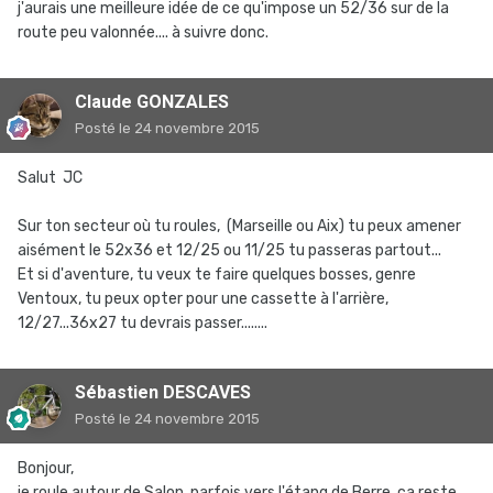
j'aurais une meilleure idée de ce qu'impose un 52/36 sur de la
route peu valonnée.... à suivre donc.
Claude GONZALES
Posté
le 24 novembre 2015
Salut JC
Sur ton secteur où tu roules, (Marseille ou Aix) tu peux amener
aisément le 52x36 et 12/25 ou 11/25 tu passeras partout...
Et si d'aventure, tu veux te faire quelques bosses, genre
Ventoux, tu peux opter pour une cassette à l'arrière,
12/27...36x27 tu devrais passer........
Sébastien DESCAVES
Posté
le 24 novembre 2015
Bonjour,
je roule autour de Salon, parfois vers l'étang de Berre. ça reste