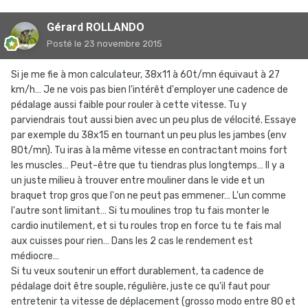
Gérard ROLLANDO
Posté
le 23 novembre 2015
Si je me fie à mon calculateur, 38x11 à 60t/mn équivaut à 27
km/h… Je ne vois pas bien l'intérêt d'employer une cadence de
pédalage aussi faible pour rouler à cette vitesse. Tu y
parviendrais tout aussi bien avec un peu plus de vélocité. Essaye
par exemple du 38x15 en tournant un peu plus les jambes (env
80t/mn). Tu iras à la même vitesse en contractant moins fort
les muscles… Peut-être que tu tiendras plus longtemps… Il y a
un juste milieu à trouver entre mouliner dans le vide et un
braquet trop gros que l'on ne peut pas emmener… L'un comme
l'autre sont limitant… Si tu moulines trop tu fais monter le
cardio inutilement, et si tu roules trop en force tu te fais mal
aux cuisses pour rien… Dans les 2 cas le rendement est
médiocre…
Si tu veux soutenir un effort durablement, ta cadence de
pédalage doit être souple, régulière, juste ce qu'il faut pour
entretenir ta vitesse de déplacement (grosso modo entre 80 et