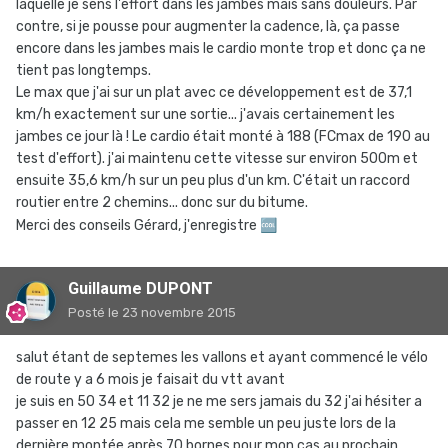
laquelle je sens l'effort dans les jambes mais sans douleurs. Par
contre, si je pousse pour augmenter la cadence, là, ça passe
encore dans les jambes mais le cardio monte trop et donc ça ne
tient pas longtemps.
Le max que j'ai sur un plat avec ce développement est de 37,1
km/h exactement sur une sortie... j'avais certainement les
jambes ce jour là ! Le cardio était monté à 188 (FCmax de 190 au
test d'effort). j'ai maintenu cette vitesse sur environ 500m et
ensuite 35,6 km/h sur un peu plus d'un km. C'était un raccord
routier entre 2 chemins... donc sur du bitume.
Merci des conseils Gérard, j'enregistre
🆒
Guillaume DUPONT
Posté
le 23 novembre 2015
salut étant de septemes les vallons et ayant commencé le vélo
de route y a 6 mois je faisait du vtt avant
je suis en 50 34 et 11 32 je ne me sers jamais du 32 j'ai hésiter a
passer en 12 25 mais cela me semble un peu juste lors de la
dernière montée après 70 bornes pour mon cas au prochain