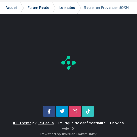
Accueil
Forum Route
Le matos
Rouler en Provence : 50/34 ou 
Facebook
Twitter
Instagram
Tik Tok
IPS Theme
by
IPSFocus
Politique de confidentialité
Cookies
Velo 1O1
Powered by Invision Community