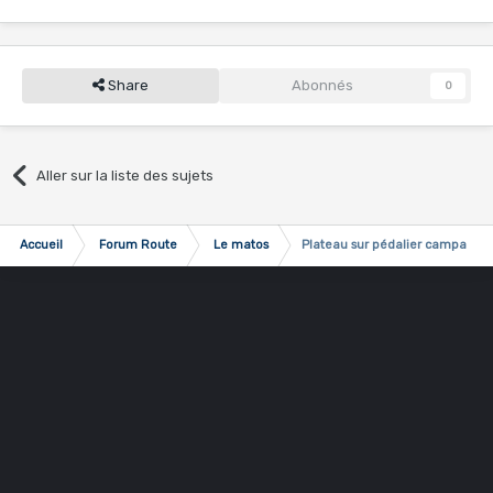
Share
Abonnés
0
Aller sur la liste des sujets
Accueil
Forum Route
Le matos
Plateau sur pédalier campa sup