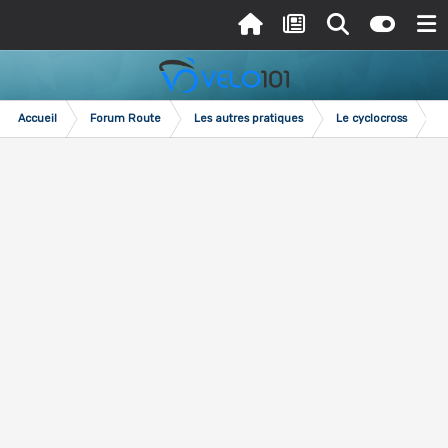
Accueil
Forum Route
Les autres pratiques
Le cyclocross
R