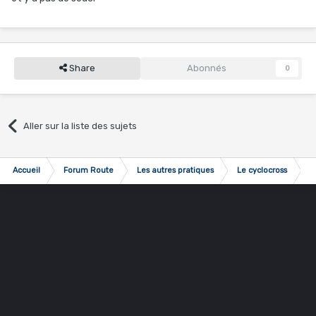
Share
Abonnés
0
Aller sur la liste des sujets
Accueil
Forum Route
Les autres pratiques
Le cyclocross
R