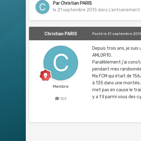
Par
Christian PARIS
le 21 septembre 2015
dans
L'entrainement 
Christian PARIS
Posté
le 21 septembre 201
Depuis trois ans, je sui
AMLOR10.
Parallèlement j'ai cons
pendant mes randonnée
Ma FCM qui était de 156/
à 135 dans une montée, 
Membre
met pas en cause le tr
y a t'il parmi vous des 
159