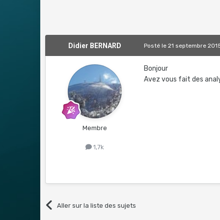
Didier BERNARD
Posté
le 21 septembre 201
Bonjour
Avez vous fait des ana
Membre
1,7k
Aller sur la liste des sujets