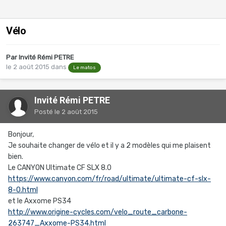
Vélo
Par Invité Rémi PETRE
le 2 août 2015
dans
Le matos
Invité Rémi PETRE
Posté
le 2 août 2015
Bonjour,
Je souhaite changer de vélo et il y a 2 modèles qui me plaisent
bien.
Le CANYON Ultimate CF SLX 8.0
https://www.canyon.com/fr/road/ultimate/ultimate-cf-slx-
8-0.html
et le Axxome PS34
http://www.origine-cycles.com/velo_route_carbone-
263747_Axxome-PS34.html