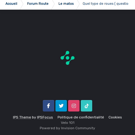
Accueil
Forum Route
Le matos
Quel type de roues ( question m
Facebook
Twitter
Instagram
Tik Tok
IPS Theme
by
IPSFocus
Politique de confidentialité
Cookies
Velo 1O1
Powered by Invision Community