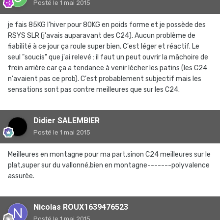
Posté
le 1 mai 2015
je fais 85KG l'hiver pour 80KG en poids forme et je possède des
RSYS SLR (j'avais auparavant des C24). Aucun problème de
fiabilité à ce jour ça roule super bien. C'est léger et réactif. Le
seul "soucis" que j'ai relevé : il faut un peut ouvrir la mâchoire de
frein arrière car ça a tendance à venir lécher les patins (les C24
n'avaient pas ce prob). C'est probablement subjectif mais les
sensations sont pas contre meilleures que sur les C24.
Didier SALEMBIER
Posté
le 1 mai 2015
Meilleures en montagne pour ma part,sinon C24 meilleures sur le
plat,super sur du vallonné,bien en montagne-------polyvalence
assurèe.
Nicolas ROUX1639476523
Posté
le 1 mai 2015