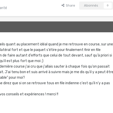
Share
Abonnés
0
santé
seils quant au placement idéal quand je me retrouve en course, sur un
latéral fort et que le paquet s'étire pour finalement finir en file
on de faire autant d'efforts que celui de tout devant, sauf qu'à priori si
u'il est plus fort que moi ;)
ernière course j'ai cru que j'allais sauter à chaque fois qu'on passait
it. J'ai tenu bon et suis arrivé à suivre mais je me dis qu'il y a peut êtr
able" pour moi?
rez que si on se retrouve tous en file indienne c'est qu'il n'y a pas
vos conseils et expériences ! merci !!