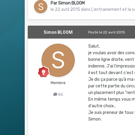
Par
Simon BLOOM
le 22 avril 2015
dans
L'entrainement et la 
Simon BLOOM
Posté
le 22 avril 2015
Salut,
je voulais avoir des con
bonne ligne droite, vent 
indienne. J'ai l'impressi
il est tout devant c'est q
Je dis ça parce qu’à ma d
Membre
par cette partie du circu
un placement plus "rent
85
En même temps vous me di
d'autre choix..
Je suis preneur de tous 
Simon.