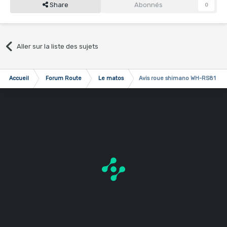
Share
Abonnés
0
Aller sur la liste des sujets
Accueil
Forum Route
Le matos
Avis roue shimano WH-RS81-C3