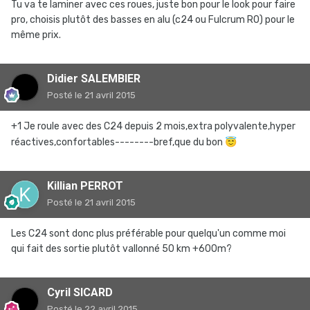
Tu va te laminer avec ces roues, juste bon pour le look pour faire
pro, choisis plutôt des basses en alu (c24 ou Fulcrum R0) pour le
même prix.
Didier SALEMBIER
Posté
le 21 avril 2015
+1 Je roule avec des C24 depuis 2 mois,extra polyvalente,hyper
réactives,confortables--------bref,que du bon
😇
Killian PERROT
Posté
le 21 avril 2015
Les C24 sont donc plus préférable pour quelqu'un comme moi
qui fait des sortie plutôt vallonné 50 km +600m?
Cyril SICARD
Posté
le 22 avril 2015