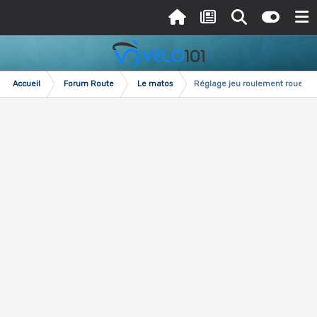
Accueil
Forum Route
Le matos
Réglage jeu roulement roue arr