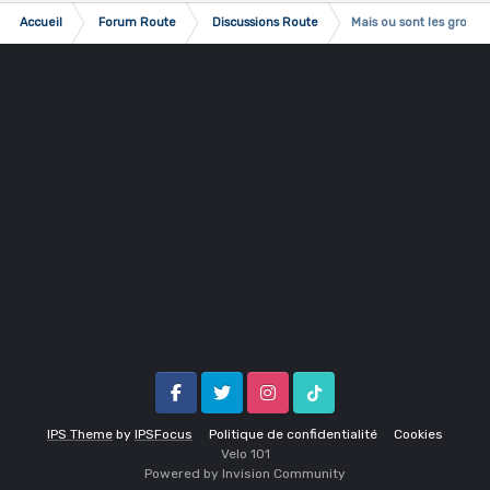
Accueil
Forum Route
Discussions Route
Mais ou sont les group
Facebook
Twitter
Instagram
Tik Tok
IPS Theme
by
IPSFocus
Politique de confidentialité
Cookies
Velo 1O1
Powered by Invision Community