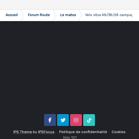
Accueil
Forum Route
Le matos
Velo vitus 48/38/28 campagnolo
Facebook
Twitter
Instagram
Tik Tok
IPS Theme
by
IPSFocus
Politique de confidentialité
Cookies
Velo 1O1