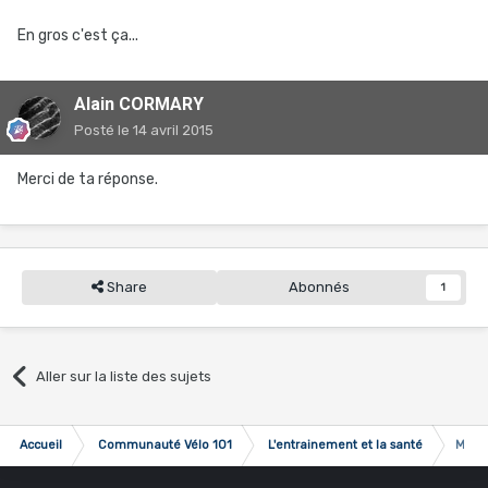
En gros c'est ça...
Alain CORMARY
Posté
le 14 avril 2015
Merci de ta réponse.
Share
Abonnés
1
Aller sur la liste des sujets
Accueil
Communauté Vélo 101
L'entrainement et la santé
Mon e