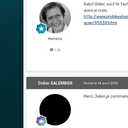
Salut Didier, oui il te
aussi je crois.
http://www.probikeshop
acier/95539.html
Membre
1,2k
Didier SALEMBIER
Posté
le 14 avril 2015
Merci Julien,je command