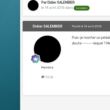
Par
Didier SALEMBIER
le 14 avril 2015
dans
Le matos
Didier SALEMBIER
Posté
le 14 avril 2015
Puis-je monter un pédal
doute-------lequel ? Me
Membre
33,2k