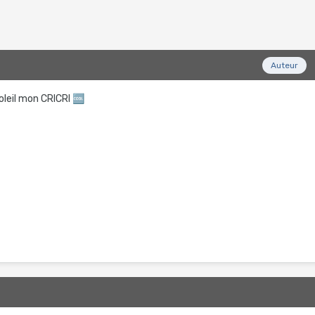
Auteur
soleil mon CRICRI
🆒