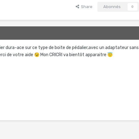
Share
Abonnés
0
ier dura-ace sur ce type de boite de pédalier,avec un adaptateur sans
rci de votre aide
😉
Mon CRICRI va bientôt apparaitre
😇