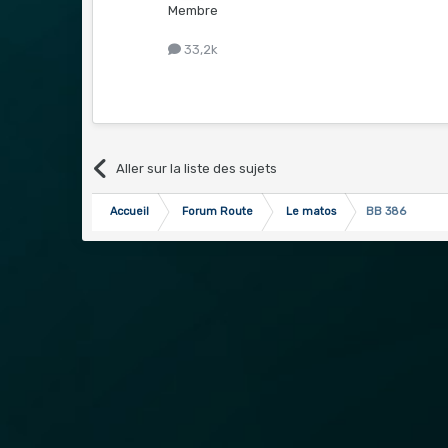
Membre
33,2k
Aller sur la liste des sujets
Accueil
Forum Route
Le matos
BB 386