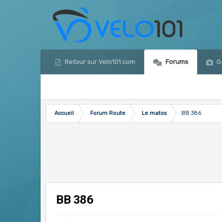
Retour sur Velo101.com
Forums
Ga
Accueil
Forum Route
Le matos
BB 386
BB 386