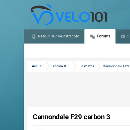
Retour sur Velo101.com
Forums
Ga
Accueil
Forum VTT
Le matos
Cannondale F29 
Cannondale F29 carbon 3