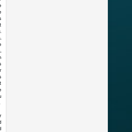
e
e
s
t
.
,
e
,
n
s
r
s
t
e
u
.
r
d
d