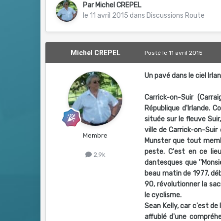
Par
Michel CREPEL
le 11 avril 2015
dans
Discussions Route
Michel CREPEL
Posté
le 11 avril 2015
Un pavé dans le ciel Irla
Carrick-on-Suir (Carra
République d'Irlande. Co
située sur le fleuve Su
ville de Carrick-on-Sui
Membre
Munster que tout membr
peste. C'est en ce li
2,9k
dantesques que ''Monsie
beau matin de 1977, débu
90, révolutionner la s
le cyclisme.
Sean Kelly, car c'est de 
affublé d'une compréhe