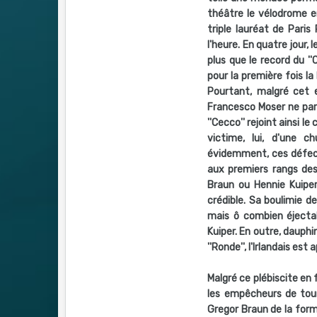
théâtre le vélodrome e
triple lauréat de Pari
l'heure. En quatre jour,
plus que le record du '
pour la première fois l
Pourtant, malgré cet e
Francesco Moser ne partic
''Cecco'' rejoint ainsi le
victime, lui, d'une ch
évidemment, ces défect
aux premiers rangs des
Braun ou Hennie Kuiper,
crédible. Sa boulimie d
mais ô combien éjectab
Kuiper. En outre, dauph
''Ronde'', l'Irlandais 
Malgré ce plébiscite en 
les empêcheurs de tour
Gregor Braun de la form