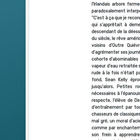
l'Irlandais arbore fer
paradoxalement interpel
''C'est à ça que je recon
qui s'apprêtait à deme
descendant de la déesse
du siècle, le rêve amér
voisins d'Outre Quiév
d'agrémenter ses journé
cohorte d'abominables 
vapeur d'eau retraitée
rude à la fois n'était p
fond, Sean Kelly épro
jusqu'alors. Petites 
nécessaires à l'épanoui
respecte, l'élève de D
d'entraînement par to
chasseurs de classiques
mal gré, un moral d'ac
comme par enchantement
son frein à apprendre