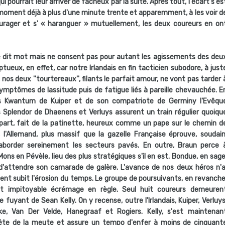
 pourrait leur arriver de fâcheux par la suite. Après tout, l'écart s'es
 moment déjà à plus d'une minute trente et apparemment, à les voir d
urager et s' « haranguer » mutuellement, les deux coureurs en on
 ne dit mot mais ne consent pas pour autant les agissements des deu
eux, en effet, car notre Irlandais en fin tacticien subodore, à just
 nos deux ''tourtereaux'', filants le parfait amour, ne vont pas tarder 
symptômes de lassitude puis de fatigue liés à pareille chevauchée. E
les Kwantum de Kuiper et de son compatriote de Germiny l'Evêqu
s Splendor de Dhaenens et Verluys assurent un train régulier quoiqu
a part, fait de la patinette, heureux comme un pape sur le chemin d
, l'Allemand, plus massif que la gazelle Française éprouve, soudain
à aborder sereinement les secteurs pavés. En outre, Braun perce 
ons en Pévèle, lieu des plus stratégiques s'il en est. Bondue, en sage
'attendre son camarade de galère. L'avance de nos deux héros n'a
ent subit l'érosion du temps. Le groupe de poursuivants, en revanche
t impitoyable écrémage en règle. Seul huit coureurs demeuren
e fuyant de Sean Kelly. On y recense, outre l'Irlandais, Kuiper, Verluys
ke, Van Der Velde, Hanegraaf et Rogiers. Kelly, s'est maintenan
ête de la meute et assure un tempo d'enfer à moins de cinquant