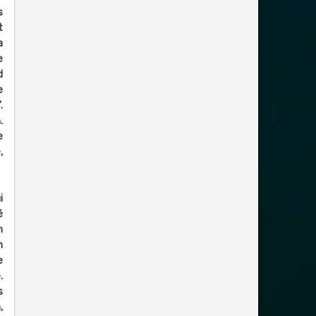
s
t
a
e
d
e
.
.
e
,
i
é
n
n
e
.
s
,