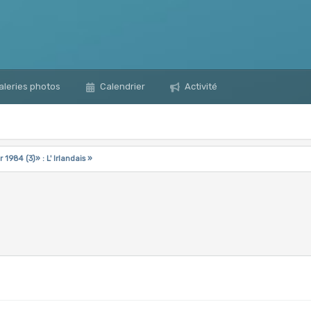
leries photos
Calendrier
Activité
 1984 (3)» : L' Irlandais »