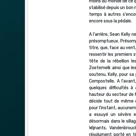
moins du monde de ce qui
stabilisé depuis un bon
temps à autres s'enco
encore sous la pédale.
A l'arrière, Sean Kelly
présomptueux. Présomptu
titre, que, face au vent,
ressentir les premiers 
tête de la rébellion 
Zoetemelk ainsi que le
soutenu, Kelly, pour s
Compostelle. A l'avant
quelques difficultés 
hauteur du secteur de M
décide tout de même d
pour l'instant, aucunem
a essuyé un sévère e
désormais dans le sillag
Wijnants, Vandenbrouc
résolument porté en t