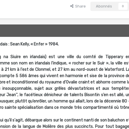
Share
Abonnés
0
ndais : Sean Kelly, « Enfer » 1984.
ig na Siuire en irlandais) est une ville du comté de Tipperary e
mme son nom en irlandais l'indique, « rocher sur le Suir », la ville es
ir, à 21 km à l'est de Clonmel, et 27 km au nord-ouest de Waterford. L
r compte 5 586 âmes qui vivent en harmonie et sise de la province d
e et inconditionnel du royaume d'Ovalie craint et abhorre comme l
eu insoupçonnable, sujet aux grêles dévastatrices et aux tempête
ur Jean'', le facétieux dénicheur de talents Bisontin s’en est allé, u
squer, plutôt qu’enrôler, un homme qui allait, lors de la décennie 80 
acro sainte spécialisation dans ce monde très compartimenté où trôn
lui qu'il s'agit, débarque alors sur le continent nanti de son baluchon e
nsion de la langue de Molière des plus succincts. Pour tout bagage