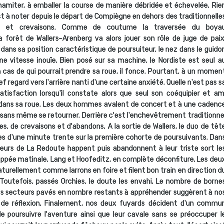
dynamiter, à emballer la course de manière débridée et échevelée. Rie
t à noter depuis le départ de Compiègne en dehors des traditionnelle
s et crevaisons. Comme de coutume la traversée du boya
forêt de Wallers-Arenberg va alors jouer son rôle de juge de paix
 dans sa position caractéristique de poursuiteur, le nez dans le guido
ne vitesse inouïe. Bien posé sur sa machine, le Nordiste est seul a
cas de qui pourrait prendre sa roue, il fonce. Pourtant, à un momen
 regard vers l'arrière nanti d'une certaine anxiété. Quelle n'est pas s
atisfaction lorsqu'il constate alors que seul son coéquipier et am
dans sa roue. Les deux hommes avalent de concert et à une cadenc
 sans même se retourner. Derrière c'est l'enchevêtrement traditionne
s, de crevaisons et d'abandons. A la sortie de Wallers, le duo de têt
s d'une minute trente sur la première cohorte de poursuivants. Dan
ureurs de La Redoute happent puis abandonnent à leur triste sort le
appée matinale, Lang et Hoofeditz, en complète déconfiture. Les deu
rellement comme larrons en foire et filent bon train en direction d
Toutefois, passés Orchies, le doute les envahi. Le nombre de borne
les secteurs pavés en nombre restants à appréhender suggèrent à no
 de réflexion. Finalement, nos deux fuyards décident d'un commu
e poursuivre l'aventure ainsi que leur cavale sans se préoccuper l