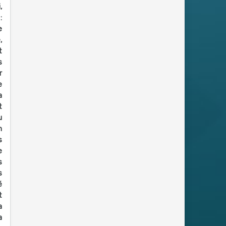
,
:
e
,
t
s
r
e
a
t
u
n
s
e
s
s
é
t
a
a