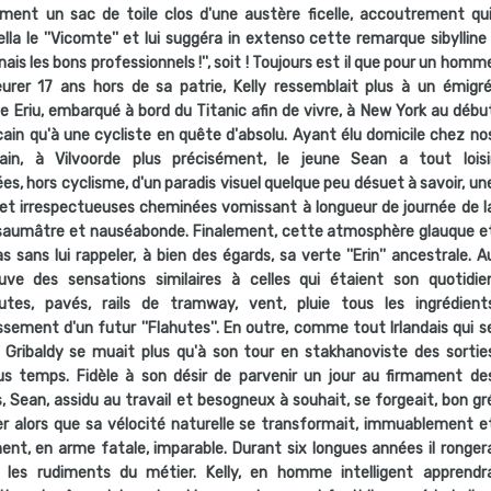
mement un sac de toile clos d'une austère ficelle, accoutrement qui
la le ''Vicomte'' et lui suggéra in extenso cette remarque sibylline 
nais les bons professionnels !'', soit ! Toujours est il que pour un homm
urer 17 ans hors de sa patrie, Kelly ressemblait plus à un émigré
 Eriu, embarqué à bord du Titanic afin de vivre, à New York au débu
icain qu'à une cycliste en quête d'absolu. Ayant élu domicile chez no
rain, à Vilvoorde plus précisément, le jeune Sean a tout loisi
es, hors cyclisme, d'un paradis visuel quelque peu désuet à savoir, un
et irrespectueuses cheminées vomissant à longueur de journée de l
 saumâtre et nauséabonde. Finalement, cette atmosphère glauque e
as sans lui rappeler, à bien des égards, sa verte ''Erin'' ancestrale. A
uve des sensations similaires à celles qui étaient son quotidie
routes, pavés, rails de tramway, vent, pluie tous les ingrédient
ssement d'un futur ''Flahutes''. En outre, comme tout Irlandais qui s
e Gribaldy se muait plus qu'à son tour en stakhanoviste des sortie
us temps. Fidèle à son désir de parvenir un jour au firmament de
, Sean, assidu au travail et besogneux à souhait, se forgeait, bon gr
ier alors que sa vélocité naturelle se transformait, immuablement e
, en arme fatale, imparable. Durant six longues années il ronger
 les rudiments du métier. Kelly, en homme intelligent apprendr