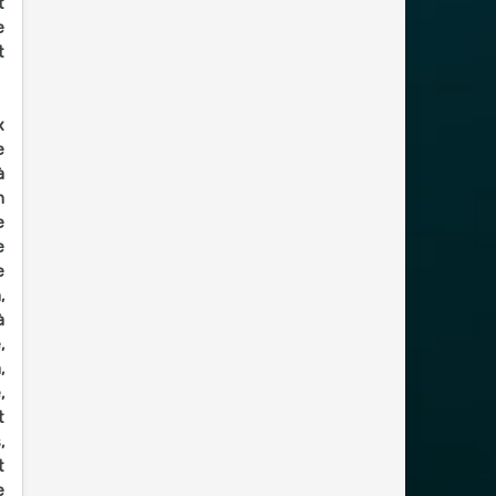
t
e
t
x
e
à
n
e
e
e
,
à
,
,
,
t
,
t
e