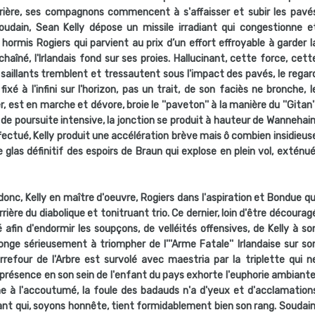
rière, ses compagnons commencent à s'affaisser et subir les pavé
 Soudain, Sean Kelly dépose un missile irradiant qui congestionne e
 hormis Rogiers qui parvient au prix d’un effort effroyable à garder l
échaîné, l'Irlandais fond sur ses proies. Hallucinant, cette force, cett
saillants tremblent et tressautent sous l'impact des pavés, le regar
ixé à l'infini sur l'horizon, pas un trait, de son faciès ne bronche, l
rier, est en marche et dévore, broie le ''paveton'' à la manière du ''Gitan''
 de poursuite intensive, la jonction se produit à hauteur de Wannehain
ectué, Kelly produit une accélération brève mais ô combien insidieus
 glas définitif des espoirs de Braun qui explose en plein vol, exténué
onc, Kelly en maître d'oeuvre, Rogiers dans l'aspiration et Bondue qu
rrière du diabolique et tonitruant trio. Ce dernier, loin d'être décourag
é afin d'endormir les soupçons, de velléités offensives, de Kelly à so
onge sérieusement à triompher de l'''Arme Fatale'' Irlandaise sur so
rrefour de l'Arbre est survolé avec maestria par la triplette qui n
présence en son sein de l'enfant du pays exhorte l'euphorie ambiante
à l'accoutumé, la foule des badauds n'a d'yeux et d'acclamation
ant qui, soyons honnête, tient formidablement bien son rang. Soudain