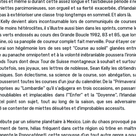
tes et même si durant cette assez longue et fastidieuse période il n
ettes parcimonieuses, son orgueil et sa fierté exacerbée, d'Irlandai
pas à extérioriser une classe trop longtemps en sommeil. Et alors là.
n Kelly devient alors incontournable lors de communiqués de courses
e moins hétéroclites, il s'illustre aussi bien dans les sprints, comme l
ts verts endossés au cours des Grande Boucle 1982, 83 et 85, que lor
ne, où sa panoplie de coureur complet fait merveille. Pour étayer ce
lerai son hégémonie lors de ses sept ''Course au soleil'' glanées entr
au panache omnipotent et à la volonté inébranlable poussera l'ironi
Grands Tours dont deux Tour de Suisse montagneux à souhait et surtou
outefois, ses joyaux, ses lettres de noblesse, Sean Kelly les obtiendr
siques. Son éclectisme, sa science de la course, son abnégation, s
usseront toutes les courses d'un jour du calendrier. De la ''Primavera'
prises au ''Lombardie'' qu'il s'adjugera en trois occasions, en passan
ubliables et implacables dans l'''Enfer'' et la ''Doyenne'', l'Irlandai
el point son sujet, tout au long de la saison, que ses adversaire
é se contenter de miettes désuètes et d'improbables accessits.
débute par un séisme planétaire à Mexico. Loin du chaos provoqué pa
ent de terre, hélas fréquent dans cette région où trône en maîtr
nente le Popocatépetl, cette secousse d'un tout autre genre a pou