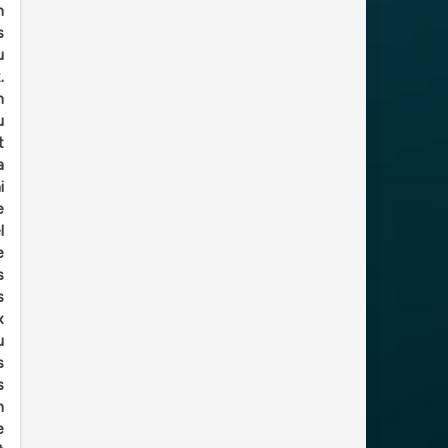
n
s
u
.
n
u
t
a
i
e
l
e
s
s
x
u
s
s
n
e