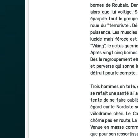
bornes de Roubaix. Der
alors que lui voltige.
éparpille tout le groupe
roue du ''terroriste''. D
puissance. Les muscles 
lucide mais féroce est f
''Viking'', le rictus guer
Après vingt cinq bornes
Dès le regroupement eff
et perverse qui sonne le
détruit pour le compte.
Trois hommes en tête, d
se refait une santé à l'a
tente de se faire oubli
égard car le Nordiste s
vélodrome chéri. Le Ca
chôme pas en route. La 
Venue en masse comme 
que pour son ressortiss