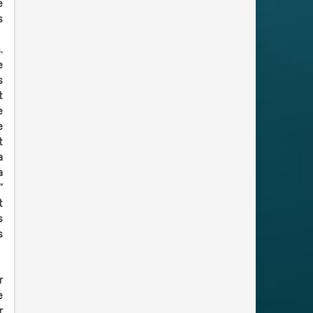
e
s
.
e
s
t
e
e
t
a
a
'
t
s
s
r
e
r