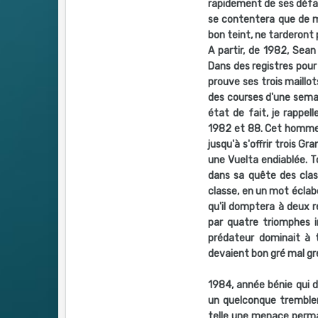
rapidement de ses défai
se contentera que de mi
bon teint, ne tarderont 
A partir, de 1982, Sea
Dans des registres pour l
prouve ses trois maillo
des courses d'une semai
état de fait, je rappel
1982 et 88. Cet homme 
jusqu'à s'offrir trois 
une Vuelta endiablée. T
dans sa quête des clas
classe, en un mot éclabo
qu'il domptera à deux re
par quatre triomphes ino
prédateur dominait à t
devaient bon gré mal gr
1984, année bénie qui 
un quelconque tremblem
telle une menace perma