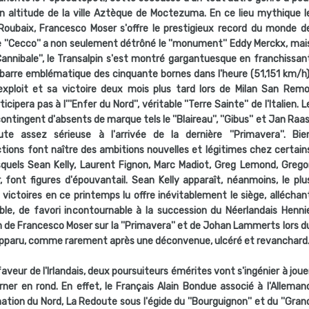
n altitude de la ville Aztèque de Moctezuma. En ce lieu mythique l
s Roubaix, Francesco Moser s'offre le prestigieux record du monde d
 le ''Cecco'' a non seulement détrôné le ''monument'' Eddy Merckx, mai
'Cannibale'', le Transalpin s'est montré gargantuesque en franchissan
a barre emblématique des cinquante bornes dans l'heure (51,151 km/h)
xploit et sa victoire deux mois plus tard lors de Milan San Remo
ipera pas à l'''Enfer du Nord'', véritable ''Terre Sainte'' de l'Italien. L
 contingent d'absents de marque tels le ''Blaireau'', ''Gibus'' et Jan Raas
ute assez sérieuse à l'arrivée de la dernière ''Primavera''. Bie
ions font naître des ambitions nouvelles et légitimes chez certain
quels Sean Kelly, Laurent Fignon, Marc Madiot, Greg Lemond, Grego
 font figures d'épouvantail. Sean Kelly apparaît, néanmoins, le plu
e victoires en ce printemps lu offre inévitablement le siège, alléchan
le, de favori incontournable à la succession du Néerlandais Henni
in de Francesco Moser sur la ''Primavera'' et de Johan Lammerts lors d
est apparu, comme rarement après une déconvenue, ulcéré et revanchard
faveur de l'Irlandais, deux poursuiteurs émérites vont s'ingénier à joue
ner en rond. En effet, le Français Alain Bondue associé à l'Alleman
ation du Nord, La Redoute sous l'égide du ''Bourguignon'' et du ''Gran