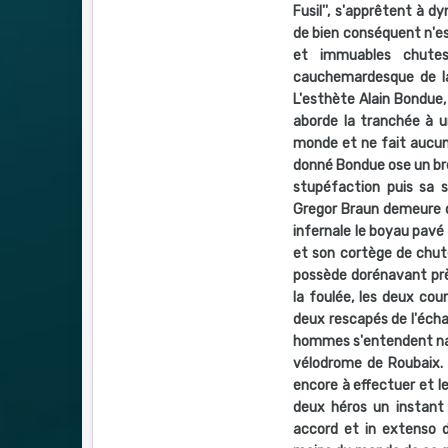
Fusil'', s'apprêtent à 
de bien conséquent n'es
et immuables chute
cauchemardesque de la 
L'esthète Alain Bondue,
aborde la tranchée à u
monde et ne fait aucun 
donné Bondue ose un bref
stupéfaction puis sa s
Gregor Braun demeure 
infernale le boyau pavé
et son cortège de chute
possède dorénavant prè
la foulée, les deux co
deux rescapés de l'éch
hommes s'entendent natu
vélodrome de Roubaix. 
encore à effectuer et 
deux héros un instant
accord et in extenso d