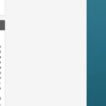
n
t
a
e
a
s
n
-
e
t
,