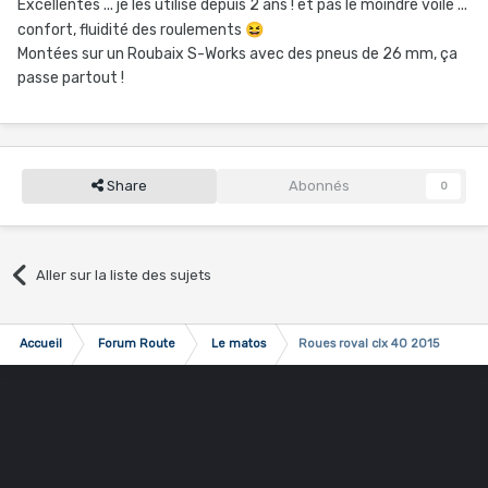
Excellentes ... je les utilise depuis 2 ans ! et pas le moindre voile ...
confort, fluidité des roulements
😆
Montées sur un Roubaix S-Works avec des pneus de 26 mm, ça
passe partout !
Share
Abonnés
0
Aller sur la liste des sujets
Accueil
Forum Route
Le matos
Roues roval clx 40 2015