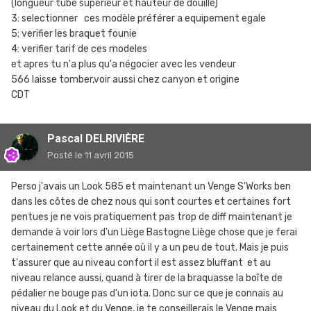
(longueur tube supérieur et hauteur de douille)
3: selectionner ces modèle préférer a equipement egale
5; verifier les braquet founie
4: verifier tarif de ces modeles
et apres tu n'a plus qu'a négocier avec les vendeur
566 laisse tomber,voir aussi chez canyon et origine
CDT
Pascal DELRIVIÈRE
Posté
le 11 avril 2015
Perso j'avais un Look 585 et maintenant un Venge S'Works ben
dans les côtes de chez nous qui sont courtes et certaines fort
pentues je ne vois pratiquement pas trop de diff maintenant je
demande à voir lors d'un Liège Bastogne Liège chose que je ferai
certainement cette année où il y a un peu de tout. Mais je puis
t'assurer que au niveau confort il est assez bluffant et au
niveau relance aussi, quand à tirer de la braquasse la boîte de
pédalier ne bouge pas d'un iota. Donc sur ce que je connais au
niveau du Look et du Venge, je te conseillerais le Venge mais