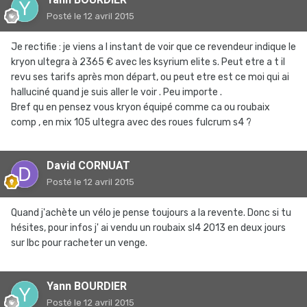
Posté
le 12 avril 2015
Je rectifie : je viens a l instant de voir que ce revendeur indique le
kryon ultegra à 2365 € avec les ksyrium elite s. Peut etre a t il
revu ses tarifs après mon départ, ou peut etre est ce moi qui ai
halluciné quand je suis aller le voir . Peu importe .
Bref qu en pensez vous kryon équipé comme ca ou roubaix
comp , en mix 105 ultegra avec des roues fulcrum s4 ?
David CORNUAT
Posté
le 12 avril 2015
Quand j'achète un vélo je pense toujours a la revente. Donc si tu
hésites, pour infos j' ai vendu un roubaix sl4 2013 en deux jours
sur lbc pour racheter un venge.
Yann BOURDIER
Posté
le 12 avril 2015