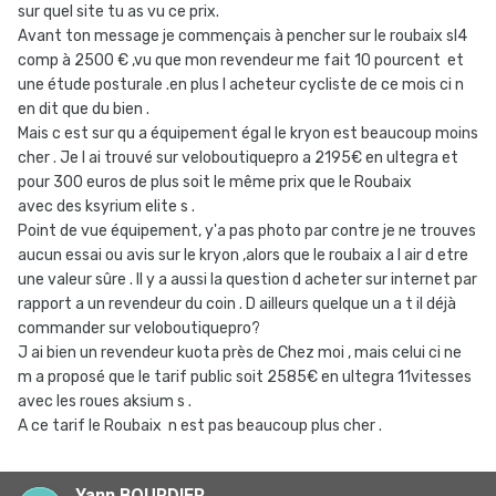
sur quel site tu as vu ce prix.
Avant ton message je commençais à pencher sur le roubaix sl4
comp à 2500 € ,vu que mon revendeur me fait 10 pourcent et
une étude posturale .en plus l acheteur cycliste de ce mois ci n
en dit que du bien .
Mais c est sur qu a équipement égal le kryon est beaucoup moins
cher . Je l ai trouvé sur veloboutiquepro a 2195€ en ultegra et
pour 300 euros de plus soit le même prix que le Roubaix
avec des ksyrium elite s .
Point de vue équipement, y'a pas photo par contre je ne trouves
aucun essai ou avis sur le kryon ,alors que le roubaix a l air d etre
une valeur sûre . Il y a aussi la question d acheter sur internet par
rapport a un revendeur du coin . D ailleurs quelque un a t il déjà
commander sur veloboutiquepro?
J ai bien un revendeur kuota près de Chez moi , mais celui ci ne
m a proposé que le tarif public soit 2585€ en ultegra 11vitesses
avec les roues aksium s .
A ce tarif le Roubaix n est pas beaucoup plus cher .
Yann BOURDIER