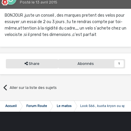
Posté
le 13 avril 2015
BONJOUR ,juste un conseil , des marques pretent des velos pour
essayer ;un essai de 2 ou 3 jours ,tu te rendras compte par toi-
même,attention à la rigidité du cadre,,,, un velo s'achete chez un
velociste ;si il prend tes dimensions ,c'est parfait
Share
Abonnés
1
Aller sur la liste des sujets
Accueil
Forum Route
Le matos
Look 566 , kuota kryon ou speci