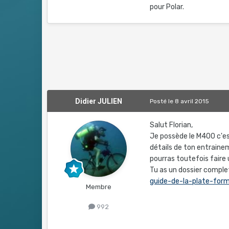
pour Polar.
Didier JULIEN
Posté
le 8 avril 2015
Salut Florian,
Je possède le M400 c'e
détails de ton entraine
pourras toutefois faire 
Tu as un dossier comple
guide-de-la-plate-f
Membre
992