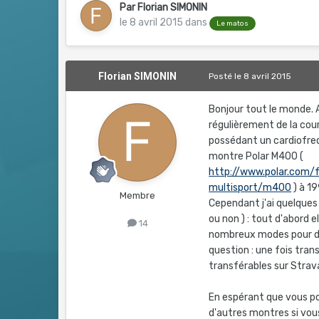
Par
Florian SIMONIN
le 8 avril 2015
dans
Le matos
Florian SIMONIN
Posté
le 8 avril 2015
Bonjour tout le monde. 
régulièrement de la cou
possédant un cardiofre
montre Polar M400 (
http://www.polar.com/
multisport/m400
) à 19
Membre
Cependant j'ai quelques
ou non ) : tout d'abord
14
nombreux modes pour di
question : une fois tran
transférables sur Strav
En espérant que vous po
d'autres montres si vou