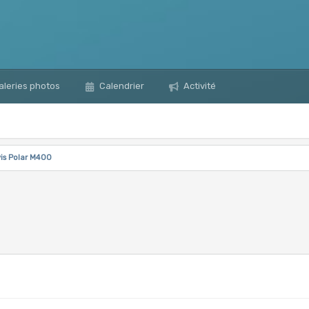
leries photos
Calendrier
Activité
vis Polar M400