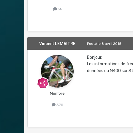
14
Vincent LEMAITRE
Posté
le 8 avril 2015
Bonjour,
Les informations de fré
données du M400 sur Str
Membre
570