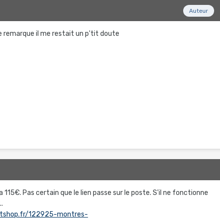
Auteur
 remarque il me restait un p'tit doute
te a 115€. Pas certain que le lien passe sur le poste. S'il ne fonctionne
..
rtshop.fr/122925-montres-