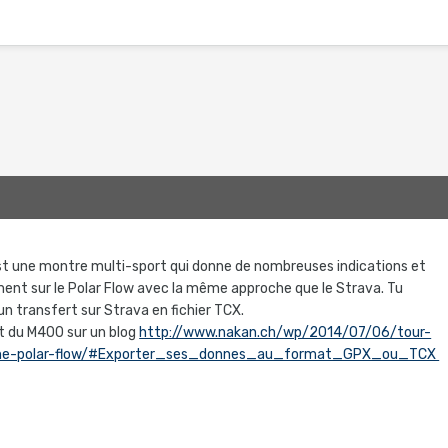
st une montre multi-sport qui donne de nombreuses indications et
ment sur le Polar Flow avec la même approche que le Strava. Tu
un transfert sur Strava en fichier TCX.
t du M400 sur un blog
http://www.nakan.ch/wp/2014/07/06/tour-
orme-polar-flow/#Exporter_ses_donnes_au_format_GPX_ou_TCX