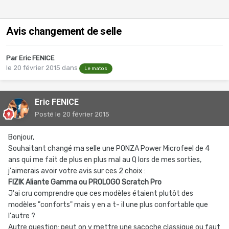
Avis changement de selle
Par
Eric FENICE
le 20 février 2015
dans
Le matos
Eric FENICE
Posté
le 20 février 2015
Bonjour,
Souhaitant changé ma selle une PONZA Power Microfeel de 4
ans qui me fait de plus en plus mal au Q lors de mes sorties,
j'aimerais avoir votre avis sur ces 2 choix :
FIZIK Aliante Gamma ou
PROLOGO
Scratch
Pro
J'ai cru comprendre que ces modèles étaient plutôt des
modèles "conforts" mais y en a t- il une plus confortable que
l'autre ?
Autre question: peut on y mettre une sacoche classique ou faut