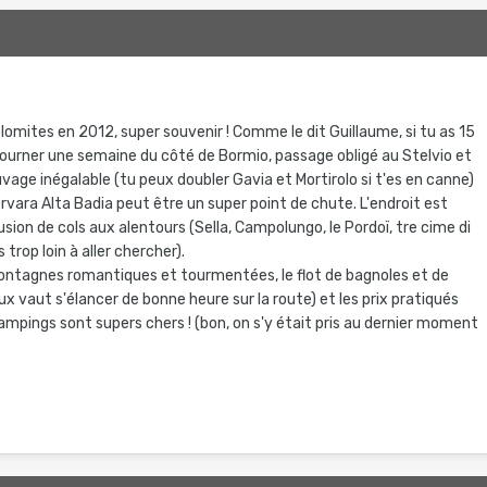
olomites en 2012, super souvenir ! Comme le dit Guillaume, si tu as 15
 séjourner une semaine du côté de Bormio, passage obligé au Stelvio et
vage inégalable (tu peux doubler Gavia et Mortirolo si t'es en canne)
rvara Alta Badia peut être un super point de chute. L'endroit est
usion de cols aux alentours (Sella, Campolungo, le Pordoï, tre cime di
trop loin à aller chercher).
ontagnes romantiques et tourmentées, le flot de bagnoles et de
x vaut s'élancer de bonne heure sur la route) et les prix pratiqués
ampings sont supers chers ! (bon, on s'y était pris au dernier moment