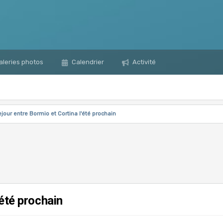
leries photos
Calendrier
Activité
ejour entre Bormio et Cortina l'été prochain
'été prochain