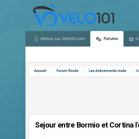
Retour sur Velo101.com
Forums
Ga
Accueil
Forum Route
Les évènements route
S
Sejour entre Bormio et Cortina l