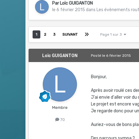
Par
Loïc GUIGANTON
le 6 février 2015
dans
Les évènements rou
1
2
3
SUIVANT
Page 1 sur 3
Loïc GUIGANTON
Posté
le 6 février 2015
Bonjour,
Après avoir roulé ces d
J'ai envie d'aller voir du
Le projet est encore va
Membre
Je regarde donc pour un 
70
Auriez-vous de bons plan
Des parcours sympa ?