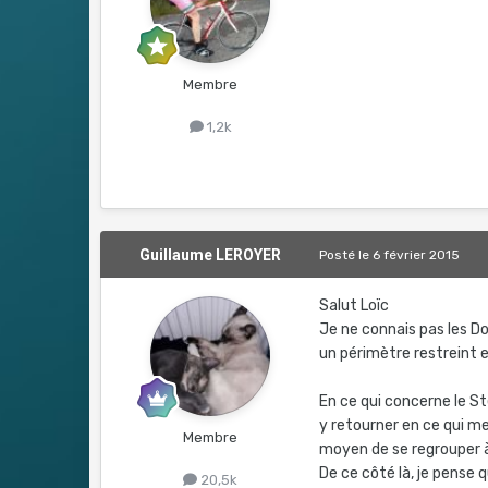
Membre
1,2k
Guillaume LEROYER
Posté
le 6 février 2015
Salut Loïc
Je ne connais pas les Do
un périmètre restreint 
En ce qui concerne le Ste
y retourner en ce qui m
Membre
moyen de se regrouper à
De ce côté là, je pense q
20,5k