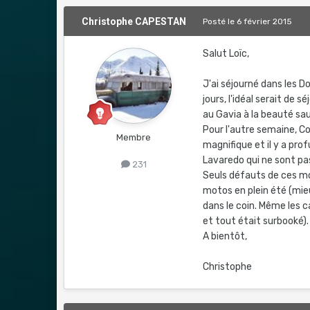
Christophe CAPESTAN
Posté
le 6 février 2015
Salut Loïc,
J'ai séjourné dans les D
jours, l'idéal serait de
au Gavia à la beauté sau
Pour l'autre semaine, Co
Membre
magnifique et il y a prof
Lavaredo qui ne sont pas 
231
Seuls défauts de ces m
motos en plein été (mieu
dans le coin. Même les c
et tout était surbooké).
A bientôt,
Christophe