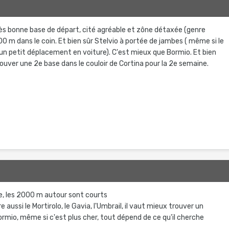
rès bonne base de départ, cité agréable et zône détaxée (genre
0 m dans le coin. Et bien sûr Stelvio à portée de jambes ( même si le
n petit déplacement en voiture). C'est mieux que Bormio. Et bien
rouver une 2e base dans le couloir de Cortina pour la 2e semaine.
de, les 2000 m autour sont courts
ire aussi le Mortirolo, le Gavia, l'Umbrail, il vaut mieux trouver un
mio, même si c'est plus cher, tout dépend de ce qu'il cherche