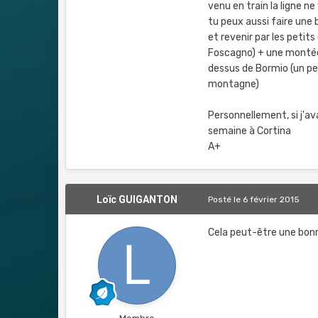
venu en train la ligne ne
tu peux aussi faire une b
et revenir par les petits
Foscagno) + une montée 
dessus de Bormio (un peu
montagne)
Personnellement, si j'ava
semaine à Cortina
A+
Loïc GUIGANTON
Posté
le 6 février 2015
Cela peut-être une bonn