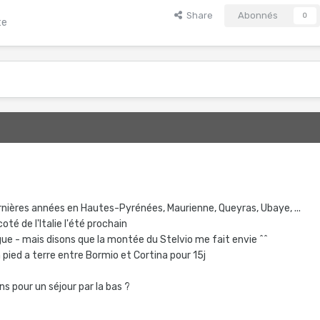
Share
Abonnés
0
te
ernières années en Hautes-Pyrénées, Maurienne, Queyras, Ubaye, ...
 coté de l'Italie l'été prochain
gue - mais disons que la montée du Stelvio me fait envie ^^
pied a terre entre Bormio et Cortina pour 15j
s pour un séjour par la bas ?