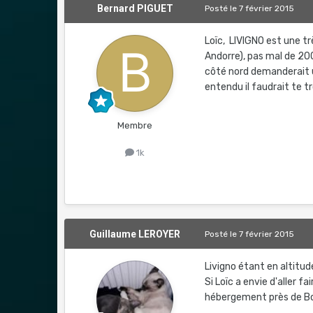
Bernard PIGUET
Posté
le 7 février 2015
Loïc, LIVIGNO est une t
Andorre), pas mal de 200
côté nord demanderait u
entendu il faudrait te t
Membre
1k
Guillaume LEROYER
Posté
le 7 février 2015
Livigno étant en altitu
Si Loïc a envie d'aller fa
hébergement près de Bor