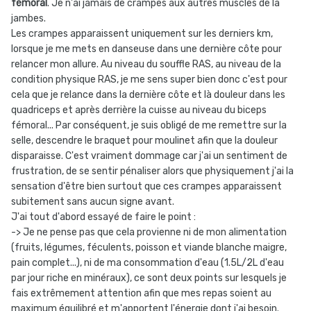
fémoral
. Je n'ai jamais de crampes aux autres muscles de la
jambes.
Les crampes apparaissent uniquement sur les derniers km,
lorsque je me mets en danseuse dans une dernière côte pour
relancer mon allure. Au niveau du souffle RAS, au niveau de la
condition physique RAS, je me sens super bien donc c'est pour
cela que je relance dans la dernière côte et là douleur dans les
quadriceps et après derrière la cuisse au niveau du biceps
fémoral... Par conséquent, je suis obligé de me remettre sur la
selle, descendre le braquet pour moulinet afin que la douleur
disparaisse. C'est vraiment dommage car j'ai un sentiment de
frustration, de se sentir pénaliser alors que physiquement j'ai la
sensation d'être bien surtout que ces crampes apparaissent
subitement sans aucun signe avant.
J'ai tout d'abord essayé de faire le point :
-> Je ne pense pas que cela provienne ni de mon alimentation
(fruits, légumes, féculents, poisson et viande blanche maigre,
pain complet...), ni de ma consommation d'eau (1.5L/2L d'eau
par jour riche en minéraux), ce sont deux points sur lesquels je
fais extrêmement attention afin que mes repas soient au
maximum équilibré et m'apportent l'énergie dont j'ai besoin.