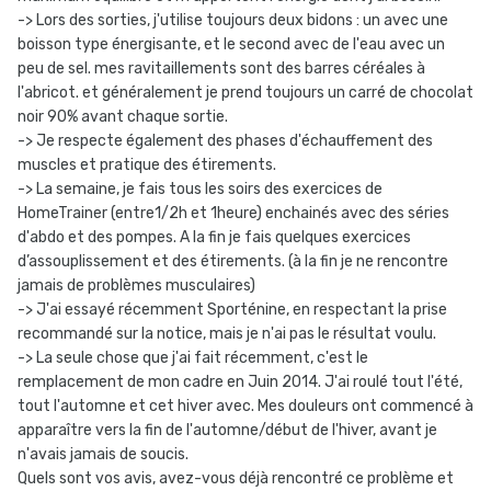
-> Lors des sorties, j'utilise toujours deux bidons : un avec une
boisson type énergisante, et le second avec de l'eau avec un
peu de sel. mes ravitaillements sont des barres céréales à
l'abricot. et généralement je prend toujours un carré de chocolat
noir 90% avant chaque sortie.
-> Je respecte également des phases d'échauffement des
muscles et pratique des étirements.
-> La semaine, je fais tous les soirs des exercices de
HomeTrainer (entre1/2h et 1heure) enchainés avec des séries
d'abdo et des pompes. A la fin je fais quelques exercices
d’assouplissement et des étirements. (à la fin je ne rencontre
jamais de problèmes musculaires)
-> J'ai essayé récemment Sporténine, en respectant la prise
recommandé sur la notice, mais je n'ai pas le résultat voulu.
-> La seule chose que j'ai fait récemment, c'est le
remplacement de mon cadre en Juin 2014. J'ai roulé tout l'été,
tout l'automne et cet hiver avec. Mes douleurs ont commencé à
apparaître vers la fin de l'automne/début de l'hiver, avant je
n'avais jamais de soucis.
Quels sont vos avis, avez-vous déjà rencontré ce problème et