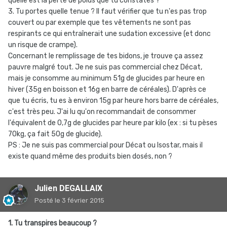
quelle est la perte de poids que tu constates ?
3. Tu portes quelle tenue ? Il faut vérifier que tu n'es pas trop
couvert ou par exemple que tes vêtements ne sont pas
respirants ce qui entraînerait une sudation excessive (et donc
un risque de crampe).
Concernant le remplissage de tes bidons, je trouve ça assez
pauvre malgré tout. Je ne suis pas commercial chez Décat,
mais je consomme au minimum 51g de glucides par heure en
hiver (35g en boisson et 16g en barre de céréales). D'après ce
que tu écris, tu es à environ 15g par heure hors barre de céréales,
c'est très peu. J'ai lu qu'on recommandait de consommer
l'équivalent de 0,7g de glucides par heure par kilo (ex : si tu pèses
70kg, ça fait 50g de glucide).
PS : Je ne suis pas commercial pour Décat ou Isostar, mais il
existe quand même des produits bien dosés, non ?
Julien DEGALLAIX
Posté
le 3 février 2015
1. Tu transpires beaucoup ?