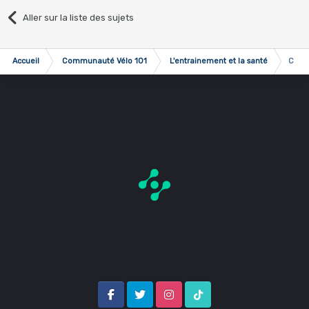
Aller sur la liste des sujets
Accueil
Communauté Vélo 101
L'entrainement et la santé
Cramp
Facebook
Twitter
Instagram
Tik Tok