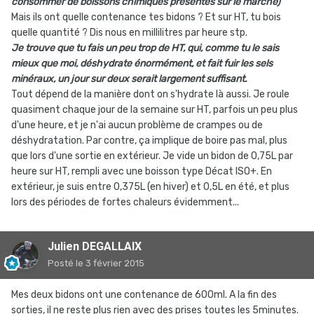
consommer de boissons chimiques présentes sur le marché)
Mais ils ont quelle contenance tes bidons ? Et sur HT, tu bois
quelle quantité ? Dis nous en millilitres par heure stp.
Je trouve que tu fais un peu trop de HT, qui, comme tu le sais
mieux que moi, déshydrate énormément, et fait fuir les sels
minéraux, un jour sur deux serait largement suffisant.
Tout dépend de la manière dont on s'hydrate là aussi. Je roule
quasiment chaque jour de la semaine sur HT, parfois un peu plus
d'une heure, et je n'ai aucun problème de crampes ou de
déshydratation. Par contre, ça implique de boire pas mal, plus
que lors d'une sortie en extérieur. Je vide un bidon de 0,75L par
heure sur HT, rempli avec une boisson type Décat ISO+. En
extérieur, je suis entre 0,375L (en hiver) et 0,5L en été, et plus
lors des périodes de fortes chaleurs évidemment...
Julien DEGALLAIX
Posté
le 3 février 2015
Mes deux bidons ont une contenance de 600ml. A la fin des
sorties, il ne reste plus rien avec des prises toutes les 5minutes.