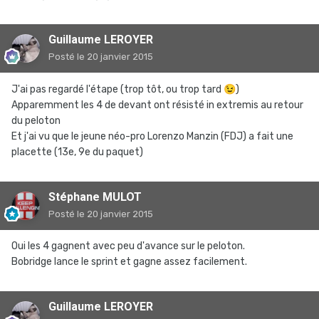
Guillaume LEROYER
Posté
le 20 janvier 2015
J'ai pas regardé l'étape (trop tôt, ou trop tard
😉
)
Apparemment les 4 de devant ont résisté in extremis au retour
du peloton
Et j'ai vu que le jeune néo-pro Lorenzo Manzin (FDJ) a fait une
placette (13e, 9e du paquet)
Stéphane MULOT
Posté
le 20 janvier 2015
Oui les 4 gagnent avec peu d'avance sur le peloton.
Bobridge lance le sprint et gagne assez facilement.
Guillaume LEROYER