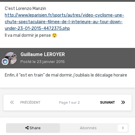
C'est Lorenzo Manzin
http://www.leparisien.fr/sports/autres/video-cyclisme-une-
chute-spectaculaire-filmee-de-l-interieure-au-tour-down-
under-23-01-2015-4472375.php
Il va mal dormir je pense
😲
Guillaume LEROYER
Posté
le 23 janvier 2015
Enfin, il "est en train" de mal dormir, j'oubliais le décalage horaire
PRÉCÉDENT
Page 1 sur 2
SUIVANT
Share
Abonnés
0