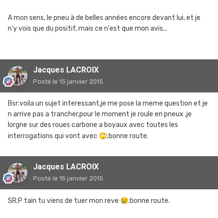
A mon sens, le pneu à de belles années encore devant lui, et je
n'y vois que du positif, mais ce n'est que mon avis...
Jacques LACROIX
Posté
le 15 janvier 2015
Bsr;voila un sujet interessant,je me pose la meme question et je
n arrive pas a trancher,pour le moment je roule en pneux ,je
lorgne sur des roues carbone a boyaux avec toutes les
interrogations qui vont avec
🙄
;bonne route.
Jacques LACROIX
Posté
le 15 janvier 2015
SR;P tain tu viens de tuer mon reve
😢
;bonne route.