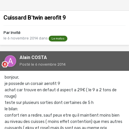
Cuissard B'twin aerofit 9
Par Invité
le 6 novembre 2014
dans
Le matos
Alain COSTA
Posté
le 6 novembre 2014
bonjour,
je possede un corsair aerofit 9
achat car trouve en defaut d aspect a 29€ ( le 9 a 2 tons de
rouge)
teste sur plusieurs sorties dont certaines de 5 h
le bilan:
confort rien a redire, sauf peux etre qu il maintient moins bien
au niveau des cuisses ( moins effet contention) que mes autres
cuissards ( ekoy et rose) mais ils sont pas au meme prix