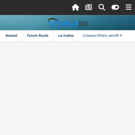
Accueil
Forum Route
Le matos
Cuissard B'twin aerofit 9