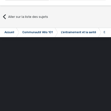
Aller sur la liste des sujets
Accueil
Communauté Vélo 101
L'entrainement et la santé
Entra