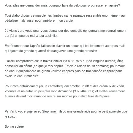
Vous allez me demander mais pourquoi faire du vélo pour progresser en apnée?
Tout d'abord pour ce muscler les jambes car le palmage ressemble énormément au
pédalage mais aussi pour améliorer mon cardio.
Je viens vers vous pour vous demander des conseils concernant mon entrainement
car j’ai un peu de mal a tout assimiler.
En résumer pour l’apnée j’ai besoin d’avoir un coeur qui bat lentement au repos mais
qui éjecte de grande quantité de sang avec une grande pression.
J'ai cru comprendre qu'un travail foncier (fc a 65-75% sur de longues durées) était
conseiller au début (ce que je fais depuis 1 mois a raison de 7h semaine) pour avoir
ce coeur qui pompera de grand volume et après plus de fractionnée et sprint pour
avoir un coeur musclée.
Pour mes entrainement j'ai un cardiofrequencemetre un vtt et des crénaux de 2 fois
2heures et un autre un peu plus long dimanche (3 ou 4heures) et malheureusement
10mois devant moi avant de rentré sur mon ile pour allez faire de l'apnée.
Ps: j'ai lu votre sujet avec Stephane mifsud une grande aide pour le petit apnéiste que
je suis.
Bonne soirée