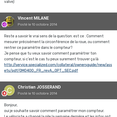
valve)
Vincent MILANE
Posté
le 10 octobre 2014
Reste a savoir le vrai sens de la question: est ce : Comment
mesurer précisément la circonférence de la roue, ou comment
rentrer ce paramètre dans le compteur?
Je pense que tu veux savoir comment paramètrer ton
compteur, si c'est le cas tu peux surement trouver ça là
http://service.specialized.com/collateral/ownersguide/new/ass
ets/pdf/OM0400_FR_revA_OPT_SEC.pdf
Christian JOSSERAND
Posté
le 10 octobre 2014
Bonjour,
oui je souhaite savoir comment paramétrer mon compteur.
Le vélociste a changé la pile la semaine dernière et les infos ont