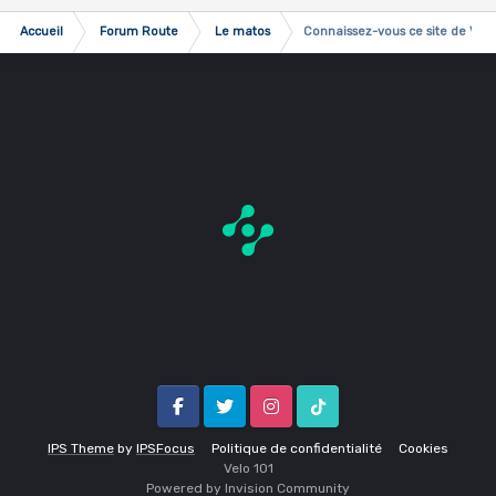
Accueil
Forum Route
Le matos
Connaissez-vous ce site de VPC
Facebook
Twitter
Instagram
Tik Tok
IPS Theme
by
IPSFocus
Politique de confidentialité
Cookies
Velo 1O1
Powered by Invision Community