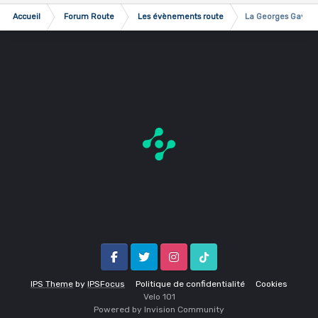
Accueil
Forum Route
Les évènements route
La Georges Gay (31
Facebook
Twitter
Instagram
Tik Tok
IPS Theme
by
IPSFocus
Politique de confidentialité
Cookies
Velo 1O1
Powered by Invision Community