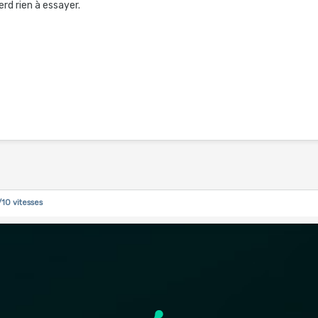
erd rien à essayer.
/10 vitesses