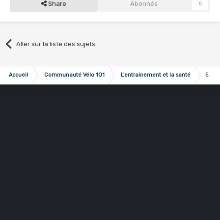
Share
Abonnés
0
Aller sur la liste des sujets
Accueil
Communauté Vélo 101
L'entrainement et la santé
Entra