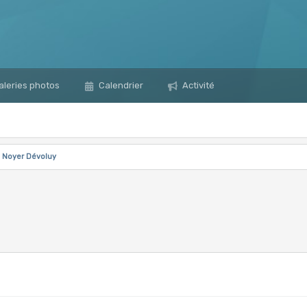
leries photos
Calendrier
Activité
u Noyer Dévoluy