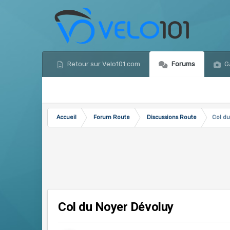
Retour sur Velo101.com
Forums
Ga
Accueil
Forum Route
Discussions Route
Col d
Col du Noyer Dévoluy