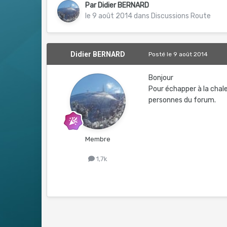
Par
Didier BERNARD
le 9 août 2014
dans
Discussions Route
Didier BERNARD
Posté
le 9 août 2014
Bonjour
Pour échapper à la chale
personnes du forum.
Membre
1,7k