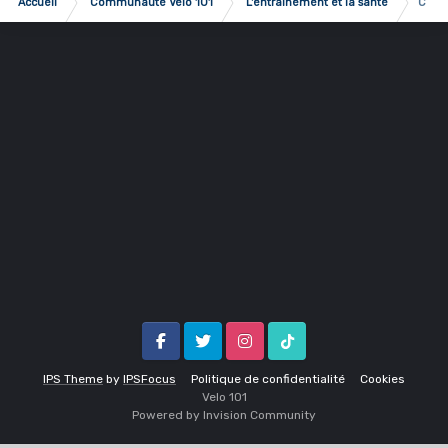
Accueil
Communauté Vélo 101
L'entrainement et la santé
Compa
Facebook
Twitter
Instagram
Tik Tok
IPS Theme
by
IPSFocus
Politique de confidentialité
Cookies
Velo 1O1
Powered by Invision Community