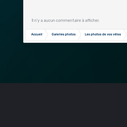
Il n’y a aucun commentaire à afficher.
Accueil
Galeries photos
Les photos de vos vélos
IPS Theme
by
IPSFocus