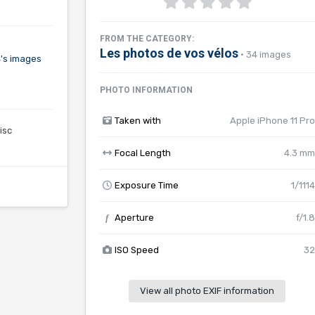
FROM THE CATEGORY:
Les photos de vos vélos
· 34 images
4's images
PHOTO INFORMATION
Taken with
Apple iPhone 11 Pro
isc
Focal Length
4.3 mm
Exposure Time
1/1114
f
Aperture
f/1.8
ISO Speed
32
View all photo EXIF information