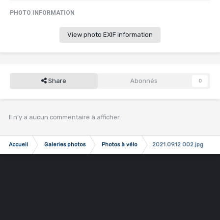
PHOTO INFORMATION
View photo EXIF information
Share
Abonnés
0
Il n’y a aucun commentaire à afficher.
Accueil
Galeries photos
Photos à vélo
2021.09.12 002.jpg