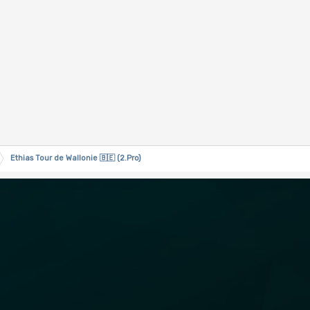
Ethias Tour de Wallonie 🇧🇪 (2.Pro)