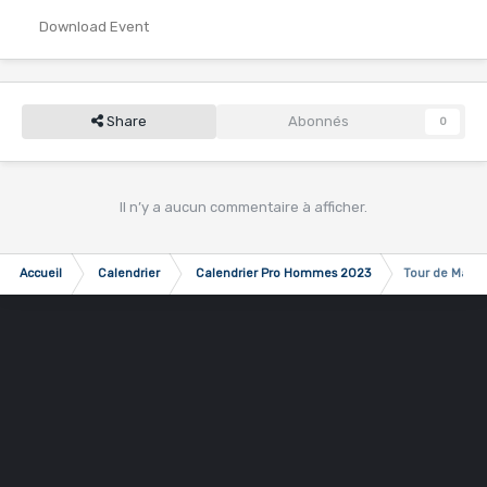
Download Event
Share
Abonnés
0
Il n’y a aucun commentaire à afficher.
Accueil
Calendrier
Calendrier Pro Hommes 2023
Tour de Mauric