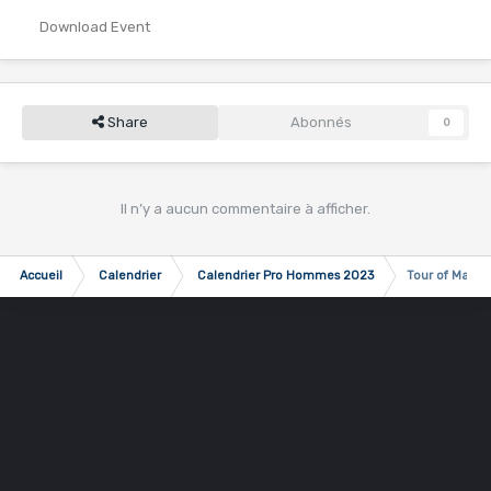
Download Event
Share
Abonnés
0
Il n’y a aucun commentaire à afficher.
Accueil
Calendrier
Calendrier Pro Hommes 2023
Tour of Magnif